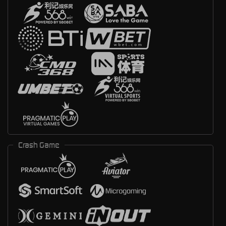
Crash Game