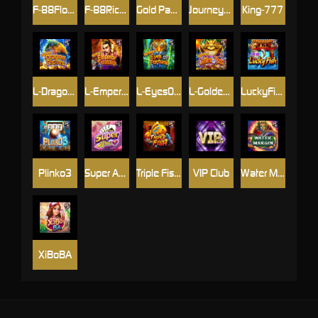
F-88Flower(H5)
F-88Riches(H5)
Gold Panda(H5)
JourneyToTheWest
King-777
L-DragonRiches
L-EmperorTreasure
L-EyesOfFortune
L-GoldenToad
LuckyFish
Plinko3
Super Ace+
Triple Fish(H5)
VIP Club
Water Margin(H5)
XiBoBA