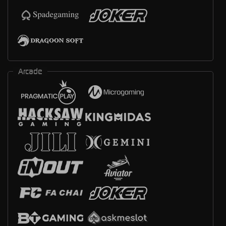
Arcade