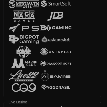
Live Casino