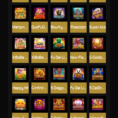
Mahjong Hit 2+
DuoFuDuoCai
Bounty Loki
Poseidon
Super Ace
XiBoBa Hit
XiBoBa Hit2
Fu Dai Lian Lian-Dragon
New-Fishing Hunter
G-GoldenDrum
Happy Hit
G-InfiniteTreasure
5 Dragons(H5)
Fu Dai Lian Lian-Panda
5 CaiShen(H5)