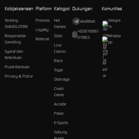
Kebijaksanaan
Platform
Kategori
Dukungan
Komunitas
Tentang
Promosi
Hot
telegra
sks88ofc
SUKASLOT88
Games
m
Loyalty
+62878961
Responsible
Slots
Whatsa
07863
Referral
Gambling
pp
Live
Syarat dan
Casino
Ketentuan
Race
Pusat Bantuan
Togel
Privacy & Police
Olahraga
Crash
Game
Arcade
Poker
E-Sports
Sabung
Ayam