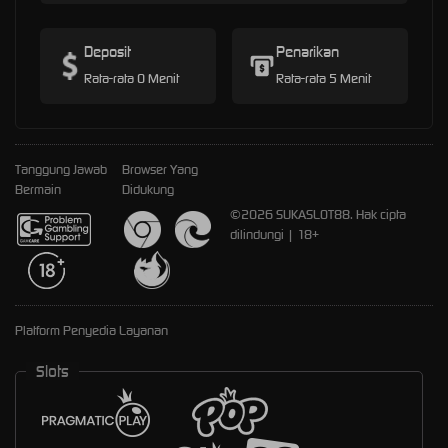
Deposit
Penarikan
Rata-rata 0 Menit
Rata-rata 5 Menit
Tanggung Jawab
Browser Yang
Bermain
Didukung
©2026 SUKASLOT88. Hak cipta
dilindungi | 18+
Platform Penyedia Layanan
Slots