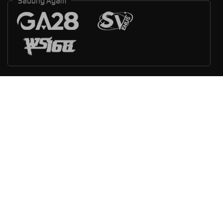
Sabung Ayam