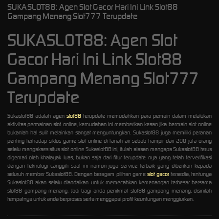
SUKASLOT88: Agen Slot Gacor Hari Ini Link Slot88
Gampang Menang Slot777 Terupdate
SUKASLOT88: Agen Slot
Gacor Hari Ini Link Slot88
Gampang Menang Slot777
Terupdate
Sukaslot88 adalah agen
slot88
terupdate memudahkan para pemain dalam melalukan
aktivitas permainan slot online, kemudahan ini memberikan kesan jika bermain slot online
bukanlah hal sulit melainkan sangat menguntungkan. Sukaslot88 juga memiliki peranan
penting terhadap siklus game slot online di tanah air sebab hampir dari 200 juta orang
selalu mengakses situs slot online Sukaslot88 ini, itulah alasan mengapa Sukaslot88 terus
digemari oleh khalayak luas, bukan saja dari fitur terupdate nya yang telah terverifikasi
dengan teknologi canggih saat ini namun juga service terbaik yang diberikan kepada
seluruh member Sukaslot88. Dengan beragam pilihan game
slot gacor
tersedia, tentunya
Sukaslot88 akan selalu diandalkan untuk memecahkan kemenangan terbesar bersama
slot88 gampang menang. Jadi bagi anda penikmat slot88 gampang menang, disinilah
tempatnya untuk anda berproses serta menggapai profit keuntungan menggiurkan.